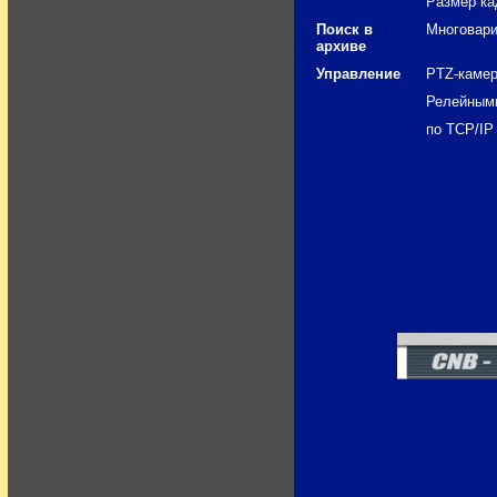
Размер ка
Поиск в
Многовар
архиве
Управление
PTZ-каме
Релейным
по TCP/IP