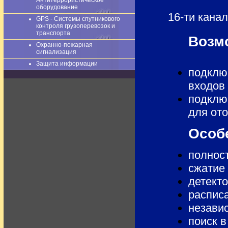
Антитеррористическое
оборудование
16-ти кана
GPS - Системы спутникового
контроля грузоперевозок и
транспорта
Возм
Охранно-пожарная
сигнализация
Защита информации
подкл
входов
подклю
для от
Особ
полнос
сжатие
детект
распис
незави
поиск в