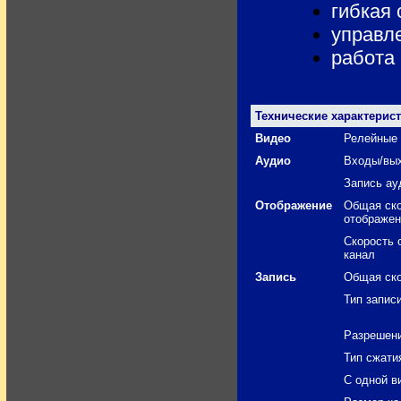
гибкая
управл
работа 
Технические характерис
Видео
Релейные
Аудио
Входы/вы
Запись ау
Отображение
Общая ск
отображен
Скорость 
канал
Запись
Общая ско
Тип запис
Разрешени
Тип сжати
С одной в