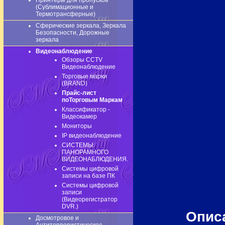
Принтеры для пропусков
(Сублимационные и
Термотрансферные)
Сферические зеркала, Зеркала
Безопасности, Дорожные
зеркала
Видеонаблюдение
Обзоры CCTV
Видеонаблюдение
Торговые марки
(BRAND)
Прайс-лист
поТорговым Маркам
Классификатор -
Видеокамер
Мониторы
IP видеонаблюдение
СИСТЕМЫ
ПАНОРАМНОГО
ВИДЕОНАБЛЮДЕНИЯ.
Системы цифровой
записи на базе ПК
Системы цифровой
записи
(Видеорегистратор
DVR.)
Опис
Досмотровое и