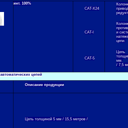
инт. 100%
Колонк
CAT-X24
приво
редукт
Колонк
проти
CAT-I
и сист
натяж
цепи.
Цепь
толщи
CAT-5
мм.
/ 7,5 м
 автоматических цепей
Описание продукции
Цепь толщиной 5 мм / 15,5 метров /