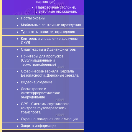
парковщик)
Парковочные столбики,
Ленточные ограждения.
Посты охраны
Мобильные ленточные ограждения.
Турникеты, калитки, ограждения
Контроль и управление доступом
СКУД
Смарт-карты и Идентификаторы
Принтеры для пропусков
(Сублимационные и
Термотрансферные)
Сферические зеркала, Зеркала
Безопасности, Дорожные зеркала
Видеонаблюдение
Досмотровое и
Антитеррористическое
оборудование
GPS - Системы спутникового
контроля грузоперевозок и
транспорта
Охранно-пожарная сигнализация
Защита информации