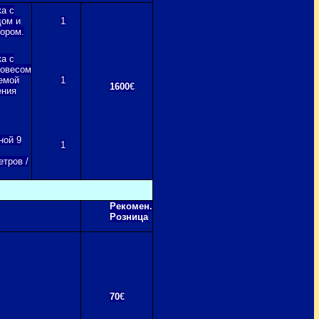
а с
дом и
1
ором.
а с
вовесом
емой
1
1600
€
ения
ной 9
1
етров /
Рекомен.
Розница
70
€