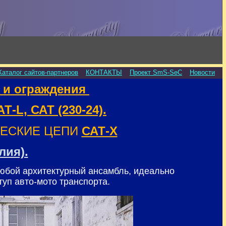
Каталог сайтов-партнеров
КОНТАКТЫ
Проект SmS-SeC
Новости
 и ограждения
Т-L, САТ (230-24).
ИЧЕСКИЕ ЦЕПИ
САТ-Х
лия).
любой архитектурный ансамбль, идеально
туп авто-мото транспорта.