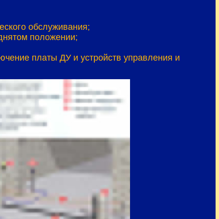
еского обслуживания;
днятом положении;
ючение платы ДУ и устройств управления и