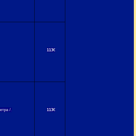
113
€
тра /.
113
€