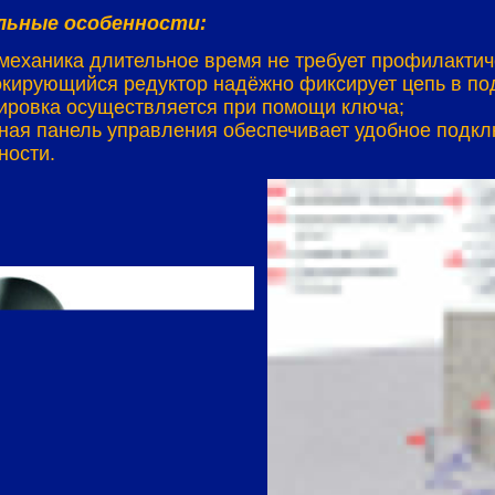
ьные особенности:
механика длительное время не требует профилактич
кирующийся редуктор надёжно фиксирует цепь в по
ировка осуществляется при помощи ключа;
ная панель управления обеспечивает удобное подкл
ности.