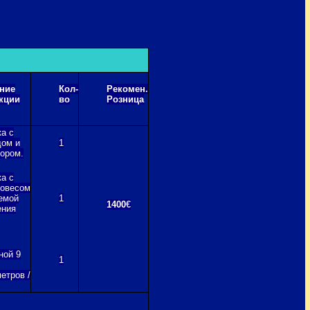
ние
Кол-
Рекомен.
кции
во
Розница
а с
дом и
1
ором.
а с
вовесом
емой
1
1400
€
ения
ной 9
1
метров /