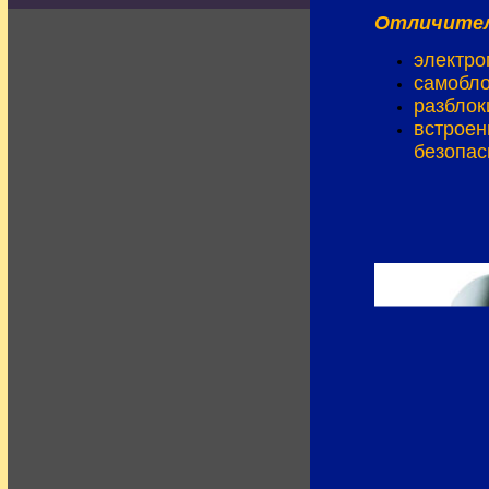
Отличител
электро
самобло
разблок
встроен
безопас