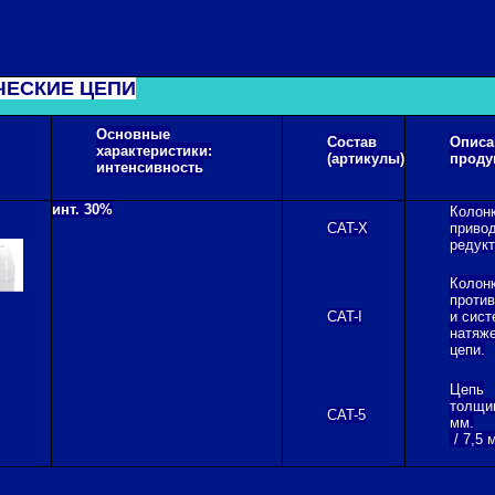
ЧЕСКИЕ ЦЕПИ
Основные
Состав
Описа
характеристики:
(артикулы)
проду
интенсивность
инт. 30%
Колонк
CAT-X
приво
редукт
Колонк
проти
CAT-I
и сист
натяж
цепи.
Цепь
толщи
CAT-5
мм.
/ 7,5 