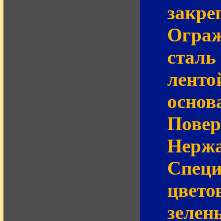
закре
Ограж
сталь
ленто
основ
Повер
Нержа
Специ
цвето
зелен