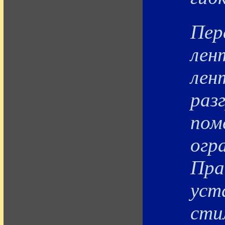
Пер
лен
лен
раз
пом
огр
Пра
уст
сти