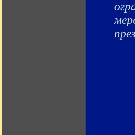
огр
мер
пре