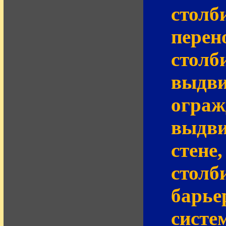
столб
перен
столб
выдви
ограж
выдви
стене
столб
барье
систе