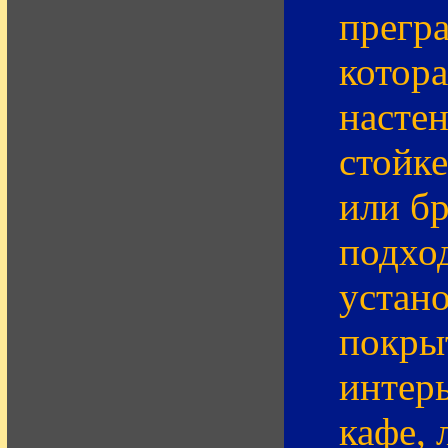
прегра
котора
настен
стойке
или б
подхо
устано
покры
интерь
кафе, 