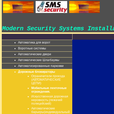
Modern Security Systems Instal
Автоматика для ворот
Воротные системы
Автоматические двери
Автоматические Шлагбаумы
Автоматизированные парковки
Дорожные блокираторы
Ограничители проезда
(АВТОМАТИЧЕСКИЕ
ЦЕПИ)
Мобильные ленточные
ограждения.
Искусственная дорожная
неровность (лежачий
полицейский)
Автоматические
барьеры(индивидуальный