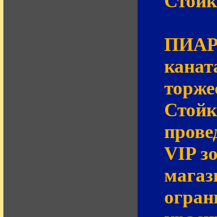
Стойк
ПИАР-
канат
торже
Стойк
прове
VIP з
магаз
огран