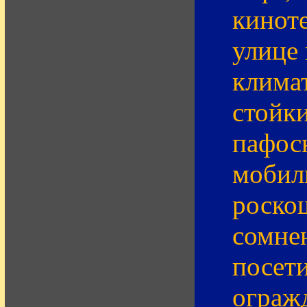
киноте
улице
клима
стойки
пафосн
мобил
роско
сомне
посет
ограж