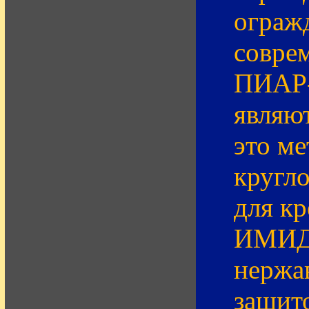
ограж
совре
ПИАР-
являю
это м
кругло
для кр
ИМИДЖ
нержа
защит