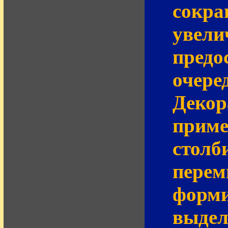
сокра
увели
предо
очере
Декор
приме
столб
перем
форми
выдел