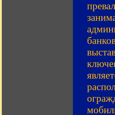
прева
заним
админ
банков
выстав
ключе
являе
распо
ограж
мобил