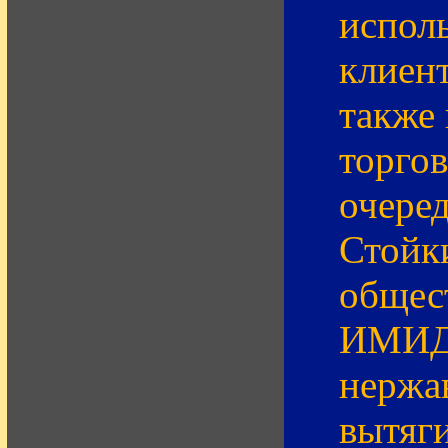
испол
клиент
также 
торгов
очере
Стойки
общес
ИМИДЖ
нержа
вытяг