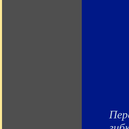
Пер
гиб