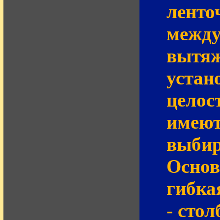
ленто
между
вытяж
устан
целос
имеют
выбир
Основ
гибка
- сто