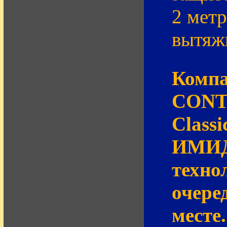
2 метр
вытяж
Компа
CONTR
Class
ИМИДЖ
техно
очере
месте