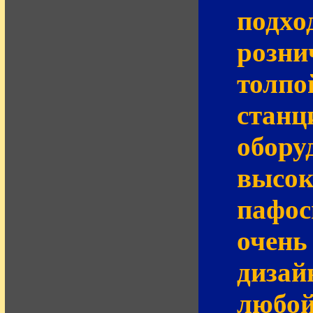
подхо
розни
толпо
стан
обору
высок
пафос
очень
дизай
любой