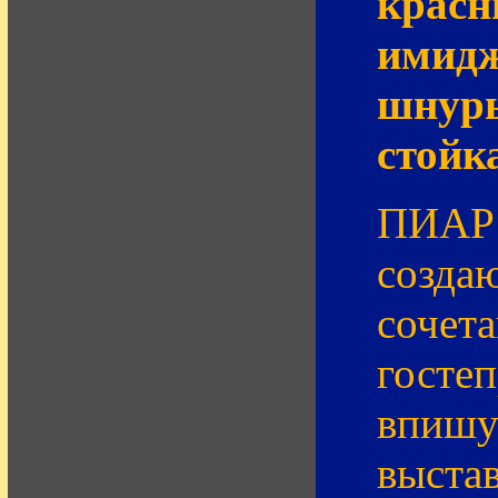
красн
имидж
шнуры
стойк
ПИАР 
созда
сочета
госте
впишу
выстав